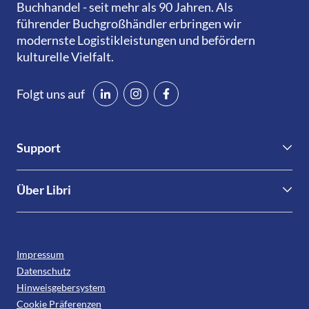
Buchhandel - seit mehr als 90 Jahren. Als
führender Buchgroßhändler erbringen wir
modernste Logistikleistungen und befördern
kulturelle Vielfalt.
Folgt uns auf
Support
Kontakt
Über Libri
Libri.Support
Nachhaltigkeit & Compliance
Informationen für Verlage
Leseförderung
Downloads
Impressum
Presse
Datenschutz
Karriere
Hinweisgebersystem
Cookie Präferenzen