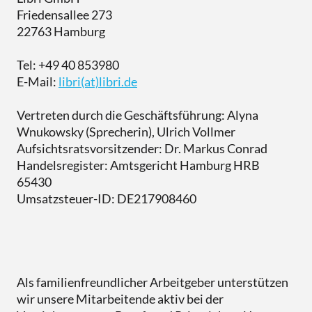
Downloads
eBooks
Friedensallee 273
Services
Übersicht
DE
EN
FR
Presse
22763 Hamburg
Verkaufsförderung
Libri.Campus
Quimus
Übersicht
Tel: +49 40 853980
Für Autor*innen
Gründung & Nachfolge
Libri.Warenwirtschaft
Schulbuchgeschäft
E-Mail:
libri(at)libri.de
Libri.Shopline
Just the Best
Vertreten durch die Geschäftsführung: Alyna
Wnukowsky (Sprecherin), Ulrich Vollmer
tolino
Best of Manga
Aufsichtsratsvorsitzender: Dr. Markus Conrad
Handelsregister: Amtsgericht Hamburg HRB
Mein Libri
65430
Umsatzsteuer-ID: DE217908460
Als familienfreundlicher Arbeitgeber unterstützen
wir unsere Mitarbeitende aktiv bei der