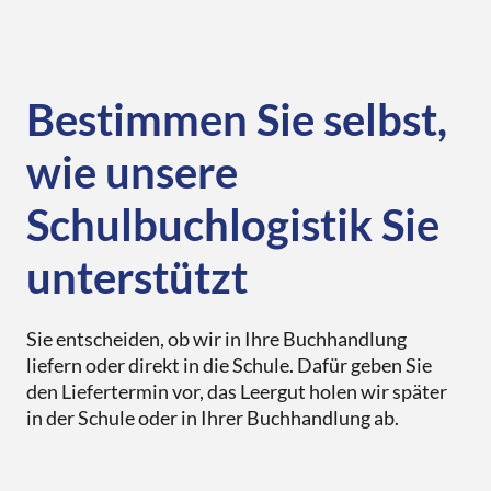
Print
Libri.Magazin
Libri Print-on-Demand
Mein.Libri
Veranstaltungen
Bestimmen Sie selbst,
eBooks
DE
EN
FR
Presse
Verkaufsförderung
wie unsere
Für Autor*innen
Schulbuchlogistik Sie
unterstützt
Sie entscheiden, ob wir in Ihre Buchhandlung
liefern oder direkt in die Schule. Dafür geben Sie
den Liefertermin vor, das Leergut holen wir später
in der Schule oder in Ihrer Buchhandlung ab.