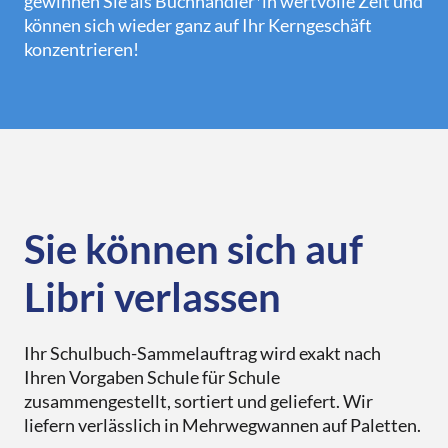
gewinnen Sie als Buchhändler*in wertvolle Zeit und
Downloads
können sich wieder ganz auf Ihr Kerngeschäft
Services
Übersicht
konzentrieren!
Quimus
Übersicht
Libri.Warenwirtschaft
Schulbuchgeschäft
Libri.Shopline
Just the Best
tolino
Best of Manga
Sie können sich auf
Mein Libri
Libri.Campus
Libri verlassen
Gründung & Nachfolge
Ihr Schulbuch-Sammelauftrag wird exakt nach
Für Verlage
Ihren Vorgaben Schule für Schule
zusammengestellt, sortiert und geliefert. Wir
Übersicht
liefern verlässlich in Mehrwegwannen auf Paletten.
Aktuelles & Events