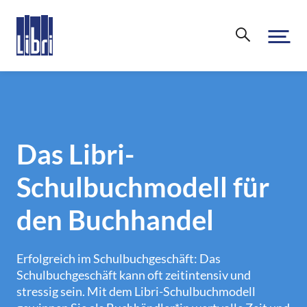
Über uns
Unternehmen
Für den Handel
Das Libri-
Nachhaltigkeit & Compliance
Schulbuchmodell für
Leistungsübersicht
Leseförderung
Großhandel
den Buchhandel
Karriere
eCommerce
Libri.Support
Erfolgreich im Schulbuchgeschäft: Das
Transport
Schulbuchgeschäft kann oft zeitintensiv und
Kontakt
stressig sein. Mit dem Libri-Schulbuchmodell
Produkte