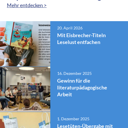
Mehr entdecken >
20. April 2026
Mit Eisbrecher-Titeln
Leselust entfachen
16. Dezember 2025
Gewinn für die
literaturpädagogische
Arbeit
1. Dezember 2025
Lesetüten-Übergabe mit