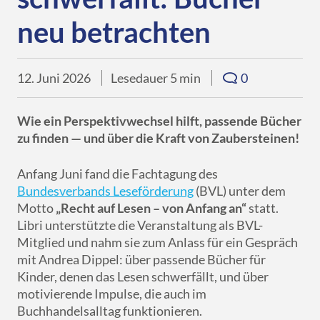
Downloads
eBooks
Services
Übersicht
DE
EN
FR
neu betrachten
Presse
Verkaufsförderung
Libri.Campus
Quimus
Übersicht
Für Autor*innen
12. Juni 2026
Lesedauer 5 min
0
Gründung & Nachfolge
Libri.Warenwirtschaft
Schulbuchgeschäft
Libri.Shopline
Just the Best
Wie ein Perspektivwechsel hilft, passende Bücher
zu finden — und über die Kraft von Zaubersteinen!
tolino
Best of Manga
Anfang Juni fand die Fachtagung des
Mein Libri
Bundesverbands Leseförderung
(BVL) unter dem
Motto
„Recht auf Lesen – von Anfang an“
statt.
Libri unterstützte die Veranstaltung als BVL-
Mitglied und nahm sie zum Anlass für ein Gespräch
mit Andrea Dippel: über passende Bücher für
Kinder, denen das Lesen schwerfällt, und über
motivierende Impulse, die auch im
Buchhandelsalltag funktionieren.