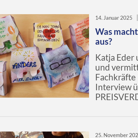
14. Januar 2025
Was macht 
aus?
Katja Eder
und vermit
Fachkräfte 
Interview ü
PREISVERD
25. November 20