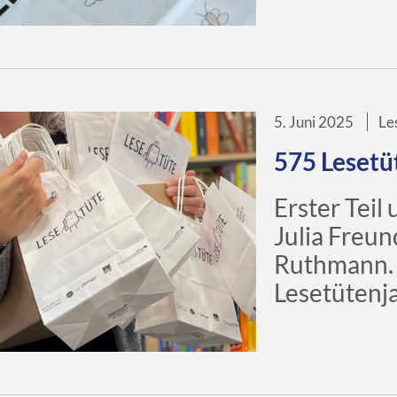
5. Juni 2025
Le
575 Lesetü
Erster Teil
Julia Freund von d
Ruthmann. 
Lesetütenj