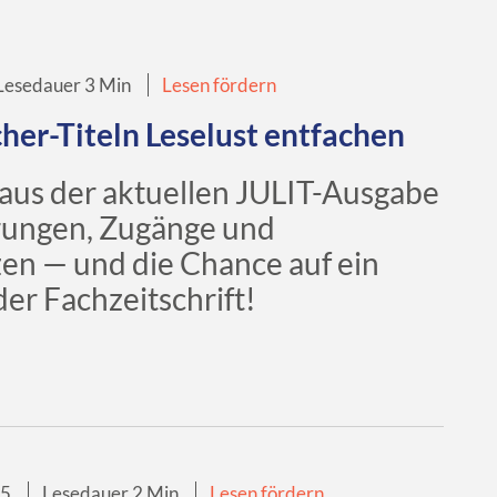
Lesedauer 3 Min
Lesen fördern
her-Titeln Leselust entfachen
 aus der aktuellen JULIT-Ausgabe
rungen, Zugänge und
n — und die Chance auf ein
er Fachzeitschrift!
25
Lesedauer 2 Min
Lesen fördern