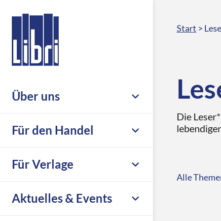
Start
>
Lese
Les
Über uns
Die Leser*
Unternehmen
lebendigen
Für den Handel
Nachhaltigkeit & Compliance
Leistungsübersicht
Für Verlage
Leseförderung
Alle Theme
Großhandel
Karriere
Übersicht
Aktuelles & Events
eCommerce
Libri.Support
Print