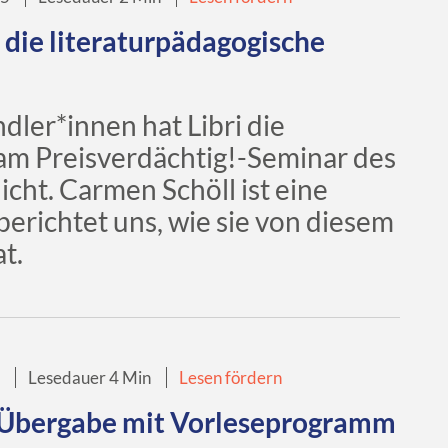
 die literaturpädagogische
ler*innen hat Libri die
am Preisverdächtig!-Seminar des
cht. Carmen Schöll ist eine
erichtet uns, wie sie von diesem
at.
5
Lesedauer 4 Min
Lesen fördern
-Übergabe mit Vorleseprogramm