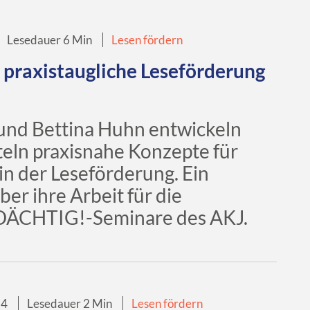
Lesedauer 6 Min
Lesen fördern
praxistaugliche Leseförderung
 und Bettina Huhn entwickeln
teln praxisnahe Konzepte für
in der Leseförderung. Ein
ber ihre Arbeit für die
ÄCHTIG!-Seminare des AKJ.
24
Lesedauer 2 Min
Lesen fördern