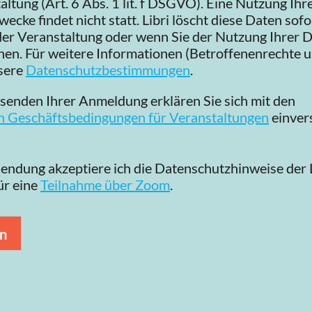
altung (Art. 6 Abs. 1 lit. f DSGVO). Eine Nutzung Ihr
ecke findet nicht statt. Libri löscht diese Daten sofo
er Veranstaltung oder wenn Sie der Nutzung Ihrer 
en. Für weitere Informationen (Betroffenenrechte u
nsere
Datenschutzbestimmungen
.
enden Ihrer Anmeldung erklären Sie sich mit den
n Geschäftsbedingungen für Veranstaltungen
einver
endung akzeptiere ich die Datenschutzhinweise der L
hutz
*
r eine
Teilnahme über Zoom
.