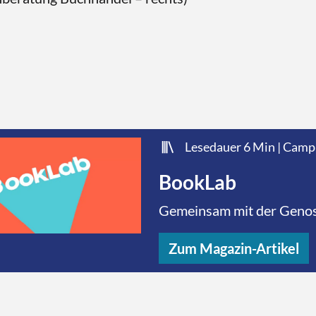
Lesedauer 6 Min
|
Campu
BookLab
Gemeinsam mit der Genos
probieren wir ein neues F
Austausch und Lernen vo
Zum Magazin-Artikel