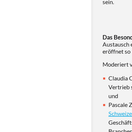
sein.
Das Beson
Austausch e
eröffnet so
Moderiert 
Claudia O
Vertrieb 
und
Pascale Z
Schweize
Geschäft
Branchen