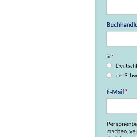
Buchhandl
in
*
Deutsch
der Schw
E-Mail
*
Personenbe
machen, ver