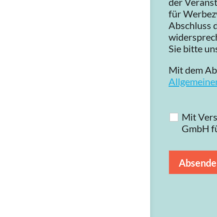
der Veranst
für Werbezw
Abschluss d
widersprech
Sie bitte u
Mit dem Abs
Allgemeine
Mit Vers
Datensc
GmbH fü