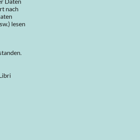
er Daten
rt nach
Daten
sw.) lesen
standen.
ibri