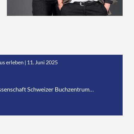
s erleben
|
11. Juni 2025
senschaft Schweizer Buchzentrum
ormat aus und setzen dabei verstärkt auf
neinander.