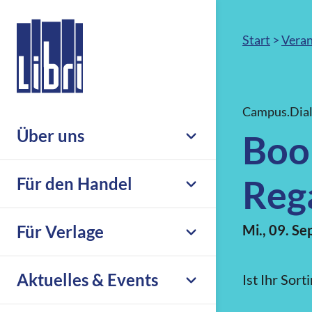
Start
>
Veran
Campus.Dia
Über uns
Book
Unternehmen
Reg
Für den Handel
Nachhaltigkeit & Compliance
Leistungsübersicht
Für Verlage
Mi., 09. S
Leseförderung
Großhandel
Karriere
Übersicht
Aktuelles & Events
Ist Ihr Sor
eCommerce
Libri.Support
Print