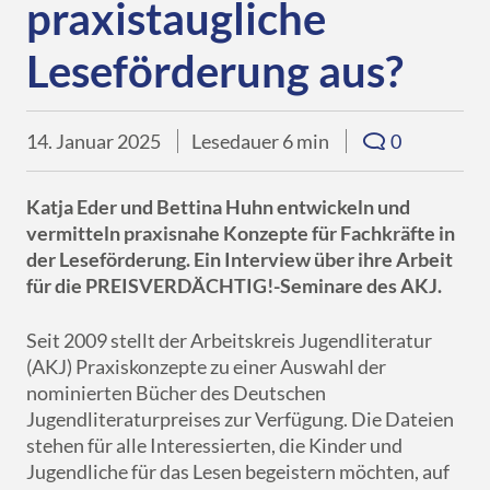
Downloads
praxistaugliche
eBooks
Services
Übersicht
DE
EN
FR
Presse
Leseförderung aus?
Verkaufsförderung
Libri.Campus
Quimus
Übersicht
Für Autor*innen
Gründung & Nachfolge
Libri.Warenwirtschaft
Schulbuchgeschäft
14. Januar 2025
Lesedauer 6 min
0
Libri.Shopline
Just the Best
Katja Eder und Bettina Huhn entwickeln und
tolino
Best of Manga
vermitteln praxisnahe Konzepte für Fachkräfte in
der Leseförderung. Ein Interview über ihre Arbeit
Mein Libri
für die PREISVERDÄCHTIG!-Seminare des AKJ.
Seit 2009 stellt der Arbeitskreis Jugendliteratur
(AKJ) Praxiskonzepte zu einer Auswahl der
nominierten Bücher des Deutschen
Jugendliteraturpreises zur Verfügung. Die Dateien
stehen für alle Interessierten, die Kinder und
Jugendliche für das Lesen begeistern möchten, auf