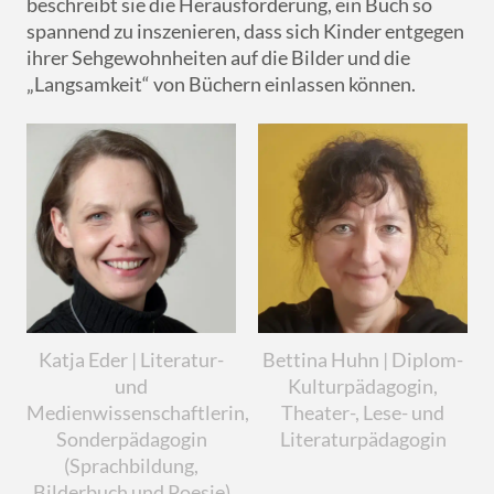
beschreibt sie die Herausforderung, ein Buch so
spannend zu inszenieren, dass sich Kinder entgegen
ihrer Sehgewohnheiten auf die Bilder und die
„Langsamkeit“ von Büchern einlassen können.
Katja Eder | Literatur-
Bettina Huhn | Diplom-
und
Kulturpädagogin,
Medienwissenschaftlerin,
Theater-, Lese- und
Sonderpädagogin
Literaturpädagogin
(Sprachbildung,
Bilderbuch und Poesie)