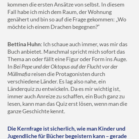
kommen die ersten Ansätze von selbst. In diesem
Fall habe ich mich dem Raum, der Wohnung
genähert und bin so auf die Frage gekommen: „Wo
möchte ich einem Drachen begegnen?“
Bettina Huhn
: Ich schaue auch immer, was mir das
Buch anbietet. Manchmal spricht mich sofort das
Thema an oder fällt eine Figur oder Form ins Auge.
In
Bei Pepe und der Oktopus auf der Flucht vor der
Müllmafia
reisen die Protagonisten durch
verschiedene Länder. Es lag also nahe, ein
Länderquiz zu entwickeln. Da es mir wichtig ist,
immer auch Anreize zu schaffen, ein Buch ganz zu
lesen, kann man das Quiz erst lösen, wenn man die
ganze Geschichte kennt.
Die Kernfrage ist sicherlich, wie man Kinder und
Jugendliche für Bücher begeistern kann – gerade