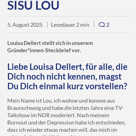
Downloads
SISU LOU
eBooks
Services
Übersicht
DE
EN
FR
Presse
Verkaufsförderung
Libri.Campus
Quimus
Übersicht
5. August 2025
Lesedauer 2 min
2
Für Autor*innen
Gründung & Nachfolge
Libri.Warenwirtschaft
Schulbuchgeschäft
Louisa Dellert stellt sich in unserem
Libri.Shopline
Just the Best
Gründer*innen-Steckbrief vor.
tolino
Best of Manga
Liebe Louisa Dellert, für alle, die
Mein Libri
Dich noch nicht kennen, magst
Du Dich einmal kurz vorstellen?
Mein Name ist Lou, ich wohne und komme aus
Braunschweig und habe die letzten Jahre eine TV-
Talkshow im NDR moderiert. Nach meinem
Burnout und der Depression habe ich entschieden,
dass ich wieder etwas machen will, das mich im