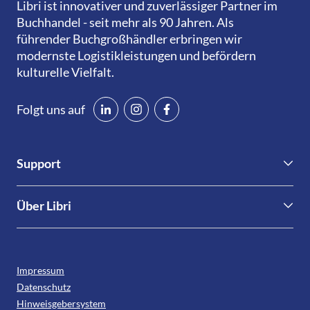
Libri ist innovativer und zuverlässiger Partner im
Buchhandel - seit mehr als 90 Jahren. Als
führender Buchgroßhändler erbringen wir
modernste Logistikleistungen und befördern
kulturelle Vielfalt.
Folgt uns auf
Support
Kontakt
Über Libri
Libri.Support
Nachhaltigkeit & Compliance
Informationen für Verlage
Leseförderung
Downloads
Impressum
Presse
Datenschutz
Karriere
Hinweisgebersystem