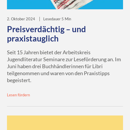
Downloads
eBooks
Services
Übersicht
DE
EN
FR
Presse
Verkaufsförderung
2. Oktober 2024
Lesedauer 5 Min
Libri.Campus
Quimus
Übersicht
Preisverdächtig – und
Für Autor*innen
Gründung & Nachfolge
Libri.Warenwirtschaft
Schulbuchgeschäft
praxistauglich
Libri.Shopline
Just the Best
Seit 15 Jahren bietet der Arbeitskreis
tolino
Best of Manga
Jugendliteratur Seminare zur Leseförderung an. Im
Juni haben drei Buchhändlerinnen für Libri
Mein Libri
teilgenommen und waren von den Praxistipps
begeistert.
Lesen fördern