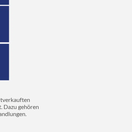
stverkauften
et. Dazu gehören
andlungen.