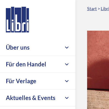
Start
>
Libr
Über uns
Unternehmen
Für den Handel
Nachhaltigkeit & Compliance
Leistungsübersicht
Für Verlage
Leseförderung
Großhandel
Karriere
Übersicht
Aktuelles & Events
eCommerce
Libri.Support
Print