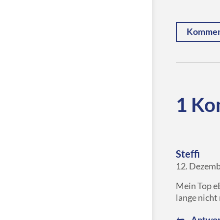
Komment
1 Ko
Steffi
12. Dezemb
Mein Top eB
lange nicht
Antwor