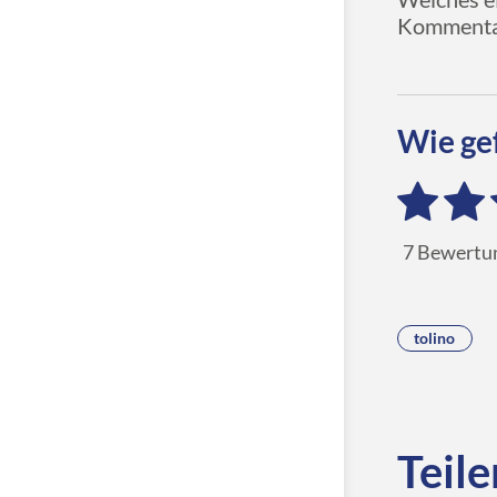
Kommenta
Wie gef
7
Bewertu
tolino
Teile