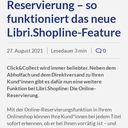
Downloads
Reservierung – so
eBooks
Services
Übersicht
DE
EN
FR
Presse
funktioniert das neue
Verkaufsförderung
Libri.Campus
Quimus
Übersicht
Für Autor*innen
Libri.Shopline-Feature
Gründung & Nachfolge
Libri.Warenwirtschaft
Schulbuchgeschäft
Libri.Shopline
Just the Best
27. August 2021
Lesedauer 3 min
0
tolino
Best of Manga
Click&Collect wird immer beliebter. Neben dem
Mein Libri
Abholfach und dem Direktversand zu Ihren
Kund*innen gibt es dafür nun eine weitere
Funktion bei Libri.Shopline: Die Online-
Reservierung.
Mit der Online-Reservierungsfunktion in Ihrem
Onlineshop können Ihre Kund*innen bei jedem Titel
sofort erkennen, ob er bei Ihnen vorrätig ist – und