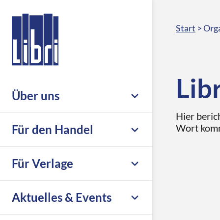
Start
>
Orga
Lib
Über uns
Hier beric
Unternehmen
Wort kom
Für den Handel
Nachhaltigkeit & Compliance
Leistungsübersicht
Für Verlage
Leseförderung
Großhandel
Karriere
Übersicht
Aktuelles & Events
eCommerce
Libri.Support
Print