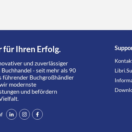
Buchhandel
Buchhandel allgemein
Buchha
Campus.Dialog
Libri.Campus
Libri.Shopline
reingeschaut
Schulbuch
tolin
 für Ihren Erfolg.
Suppo
Kontak
innovativer und zuverlässiger
 Buchhandel - seit mehr als 90
Libri.S
ls führender Buchgroßhändler
Informa
 wir modernste
Downl
istungen und befördern
Vielfalt.
uf