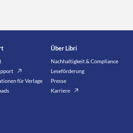
ndlung
Buchhandlungen
Manga
Nachhaltigkeit
o
Workshops
rt
Über Libri
t
Nachhaltigkeit & Compliance
upport
Leseförderung
tionen für Verlage
Presse
oads
Karriere