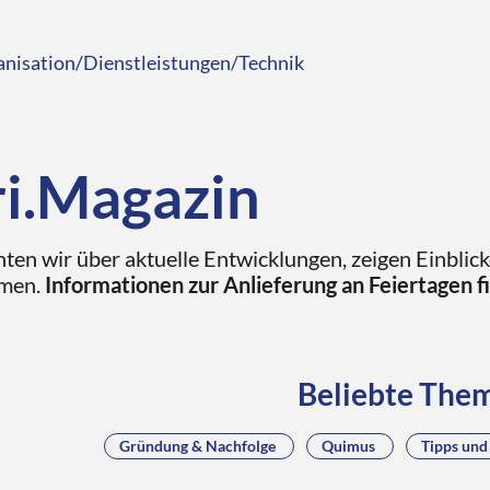
nisation/Dienstleistungen/Technik
ri.Magazin
hten wir über aktuelle Entwicklungen, zeigen Einblic
men.
Informationen zur Anlieferung an Feiertagen f
Beliebte The
Gründung & Nachfolge
Quimus
Tipps und 
Arbeiten bei Libri
Auf digitale Nachbarschaft
Ba