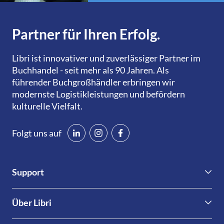
Partner für Ihren Erfolg.
Libri ist innovativer und zuverlässiger Partner im
Buchhandel - seit mehr als 90 Jahren. Als
führender Buchgroßhändler erbringen wir
modernste Logistikleistungen und befördern
kulturelle Vielfalt.
Folgt uns auf
Support
Kontakt
Über Libri
Libri.Support
Nachhaltigkeit & Compliance
Informationen für Verlage