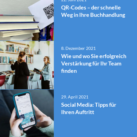
QR-Codes – der schnelle
Weg in Ihre Buchhandlung
8. Dezember 2021
Wie und wo Sie erfolgreich
Verstärkung für Ihr Team
finden
29. April 2021
Social Media: Tipps für
Ihren Auftritt