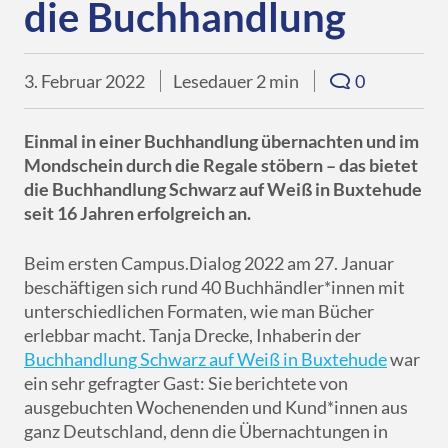
Downloads
die Buchhandlung
eBooks
Services
Übersicht
DE
EN
FR
Presse
Verkaufsförderung
Libri.Campus
Quimus
Übersicht
3. Februar 2022
Lesedauer 2 min
0
Für Autor*innen
Gründung & Nachfolge
Libri.Warenwirtschaft
Schulbuchgeschäft
Einmal in einer Buchhandlung übernachten und im
Libri.Shopline
Just the Best
Mondschein durch die Regale stöbern – das bietet
die Buchhandlung Schwarz auf Weiß in Buxtehude
tolino
Best of Manga
seit 16 Jahren erfolgreich an.
Mein Libri
Beim ersten Campus.Dialog 2022 am 27. Januar
beschäftigen sich rund 40 Buchhändler*innen mit
unterschiedlichen Formaten, wie man Bücher
erlebbar macht. Tanja Drecke, Inhaberin der
Buchhandlung Schwarz auf Weiß in Buxtehude
war
ein sehr gefragter Gast: Sie berichtete von
ausgebuchten Wochenenden und Kund*innen aus
ganz Deutschland, denn die Übernachtungen in