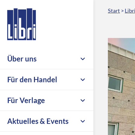
Start
>
Libr
Über uns
Unternehmen
Für den Handel
Nachhaltigkeit & Compliance
Leistungsübersicht
Für Verlage
Leseförderung
Großhandel
Karriere
Übersicht
Aktuelles & Events
eCommerce
Libri.Support
Print