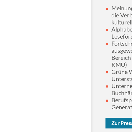
Meinung
die Ver
kulture
Alphabet
Leseför
Fortschr
ausgewo
Bereich 
KMU)
Grüne Wi
Unterst
Unterne
Buchhän
Berufsp
Generat
Zur Pres