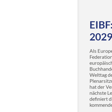
EIBF
202
Als Europe
Federation
europäisch
Buchhande
Welttag de
Plenarsit
hat der Ve
nächste Le
definiert 
kommende