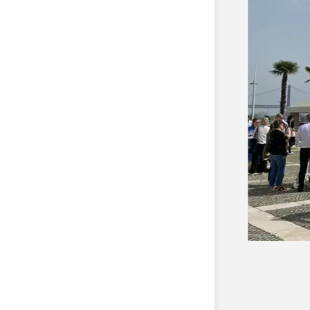
ion!
Das Centro Cultural de Belém wa