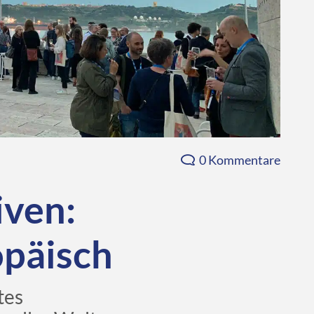
0 Kommentare
iven:
opäisch
tes