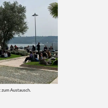
tausch über fremdsprachiges Sortiment: Buchhändler*inn
Bulgarien