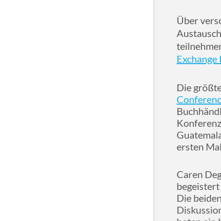
Über vers
Austausch
teilnehmen
Exchange
Die größte
Conferen
Buchhändl
Konferenz
Guatemala 
ersten Mal
Caren Dege
begeistert
Die beiden
Diskussio