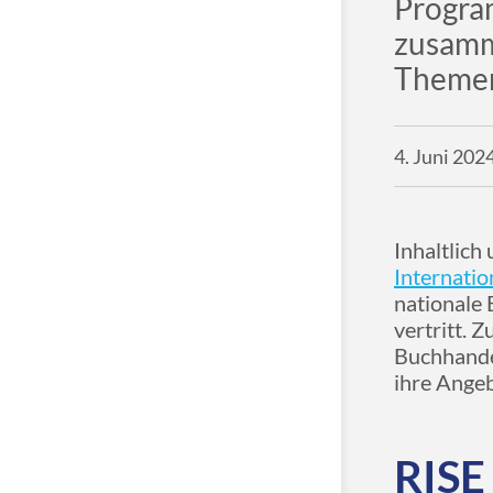
Progra
zusamme
Themen
4. Juni 202
Inhaltlich
Internatio
nationale
vertritt. 
Buchhandel
ihre Angeb
RISE