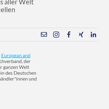
 aller Welt
ellen
e
European and
achverband, der
r ganzen Welt
rein des Deutschen
händler*innen und