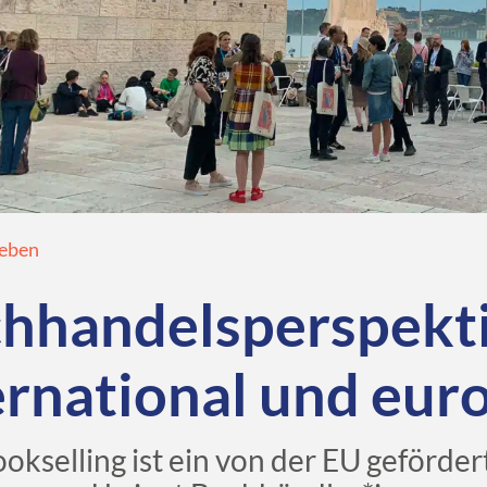
eben
hhandelsperspekt
ernational und eur
okselling ist ein von der EU geförder