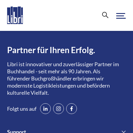
Über uns
Partner für Ihren Erfolg.
Unternehmen
Für den Handel
Libri ist innovativer und zuverlässiger Partner im
Nachhaltigkeit & Compliance
Buchhandel - seit mehr als 90 Jahren. Als
Leistungsübersicht
führender Buchgroßhändler erbringen wir
Für Verlage
Leseförderung
modernste Logistikleistungen und befördern
Großhandel
kulturelle Vielfalt.
Karriere
Übersicht
Aktuelles & Events
eCommerce
Libri.Support
Folgt uns auf
Print
Transport
Libri.Magazin
Kontakt
Libri Print-on-Demand
Mein.Libri
Produkte
Veranstaltungen
Support