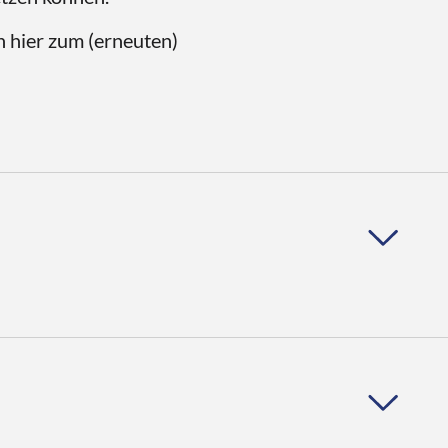
n hier zum (erneuten)
hmann die Frage nach der
entierung und zeigt
 Nachhaltigkeit auf.