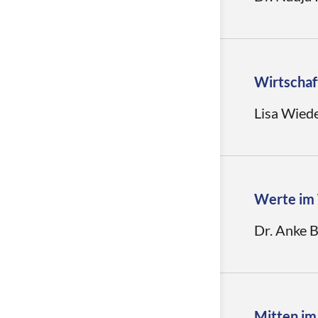
Als Nachha
Herausford
Ziele gese
Verlagsbr
Wirtschaf
Lisa Wiede
Quartierme
durch ihre
soziale Ge
berichten 
Werte im 
verantwort
Dr. Anke B
Buchhandl
prägende 
zu entwick
Führungse
Mitten im