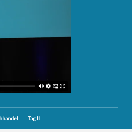
chhandel
Tag II