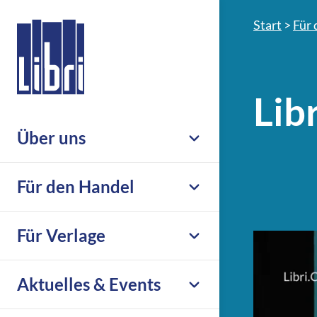
Start
>
Für 
Lib
Über uns
Unternehmen
Für den Handel
Nachhaltigkeit & Compliance
Leistungsübersicht
Für Verlage
Leseförderung
Großhandel
Karriere
Übersicht
Aktuelles & Events
eCommerce
Libri.Support
Print