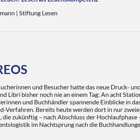
führten Buchhandel noch aus ihrer Ausbildungszeit 
mann | Stiftung Lesen
re Branche steht mit ihren Produkten und Angeboten
ftlich und kulturell bedeutsame Kompetenz wie der
heint uns selbstverständlich und unverzichtbar – u
ichtlicher Bildungsauftrag erteilt. Doch wo setzt dies
n angesichts der Tatsache, dass jede/r achte Erwachs
r zusammenhängende Texte und somit auch kaum ein 
REOS
esucherinnen und Besucher hatte das neue Druck- un
d Libri bisher noch nie an einem Tag: An acht Stati
erinnen und Buchhändler spannende Einblicke in das
-Verfahren. Bereits heute werden dort in nur zwei
, die zukünftig – nach Abschluss der Hochlaufphase
entslogistik im Nachtsprung nach die Buchhandlunge