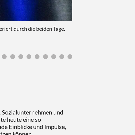
iert durch die beiden Tage.
Jan Pechmann (di
Gem
, Sozialunternehmen und
te heute eine so
nde Einblicke und Impulse,
etzen können.