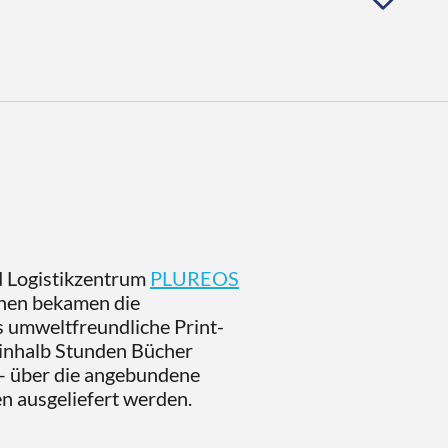
sehr verbunden.
 so sehr für das Lesen als
 Buchhandel. Der Zugang zu
nd dem Buchhandel ist damit
er Auftrag an und wie ist er
ene maximal ganze Sätze,
Buch lesen kann?
d Logistikzentrum
PLUREOS
onen bekamen die
 umweltfreundliche Print-
einhalb Stunden Bücher
 – über die angebundene
n ausgeliefert werden.