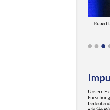
den 19. Libri.Campus live.
Robert D
Impu
Unsere Ex
Forschung 
bedeutende
wie Sie We