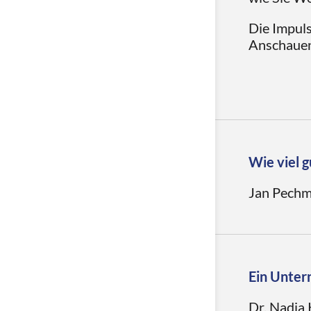
Die Impuls
Anschauen
Wie viel g
Jan Pechm
In seiner 
richtigen
Handlungsr
Ein Unter
Dr. Nadja 