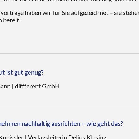
vorträge haben wir für Sie aufgezeichnet – sie stehe
 bereit!
ut ist gut genug?
ann | diffferent GmbH
Keynote stellt der Berliner Strategieberater Jan Pec
 Positionierung zwischen Gewinn- und Gemeinwohlori
äume für den Buchhandel in Zeiten von Purpose und
nehmen nachhaltig ausrichten – wie geht das?
Kneissler | Verlagsleiterin Delius Klasing