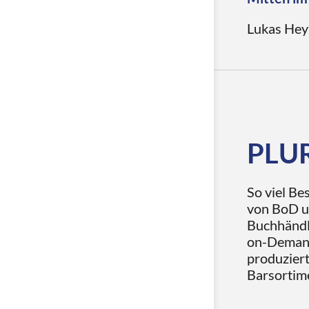
inhaberge
Lukas Hey
Keine ande
gesellscha
Büchern sc
ein offens
zu erfülle
nicht abe
PLU
So viel B
von BoD un
Buchhändl
on-Demand
produziert
Barsortim