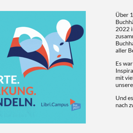
Über 1
Buchhä
2022 i
zusamm
Buchha
aller 
Es war
Inspir
mit vi
unsere
Und es
nach z