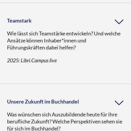
Downloads
eBooks
Services
Übersicht
DE
EN
FR
Presse
Verkaufsförderung
Teamstark
Libri.Campus
Quimus
Übersicht
Für Autor*innen
Wie lässt sich Teamstärke entwickeln? Und welche
Gründung & Nachfolge
Libri.Warenwirtschaft
Schulbuchgeschäft
Ansätze können Inhaber*innen und
Libri.Shopline
Just the Best
Führungskräften dabei helfen?
tolino
Best of Manga
2025: Libri.Campus live
Mein Libri
Unsere Zukunft im Buchhandel
Was wünschen sich Auszubildende heute für ihre
berufliche Zukunft? Welche Perspektiven sehen sie
für sich im Buchhandel?