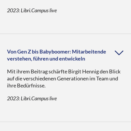
2023: Libri.Campus live
Zu diesen Fragen haben Auszubildende am
mediacampus frankfurt
eine Onlineumfrage unter
Von Gen Z bis Babyboomer: Mitarbeitende
Nachwuchskräften im Buchhandel durchgeführt.
verstehen, führen und entwickeln
Die Ergebnisse zeichnen ein detailliertes Bild der
Mit ihrem Beitrag schärfte Birgit Hennig den Blick
Eindrücke und Bedürfnisse junger Menschen im
auf die verschiedenen Generationen im Team und
Buchhandel. Yara Hörter und Ramona Kosub
Sabrina Arnold | Geschäftsführerin | ifsm
ihre Bedürfnisse.
präsentierten stellvertretend für die Projektgruppe
die Erkenntnisse.
Ein Führungsstil für alle(s)? Ein
2023: Libri.Campus live
Mythos!
Präsentation
Führen kann anspruchsvoll und herausfordernd
zugleich sein. Meistens haben wir ein