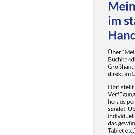
Mein
im s
Hand
Über “Mein
Buchhandl
Großhande
direkt im 
Libri stel
Verfügung,
heraus pe
sendet. Üb
individuel
das gewün
Tablet etc