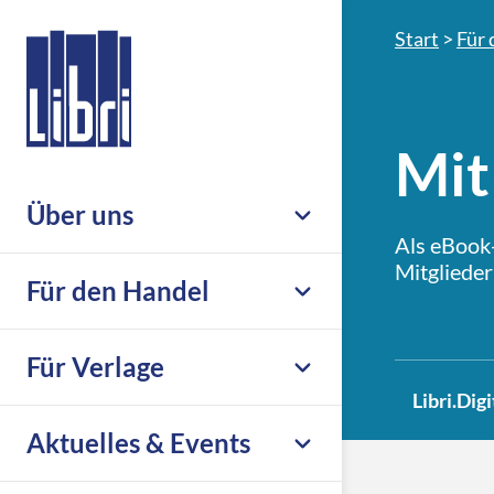
Start
>
Für 
Mit
Über uns
Als eBook
Mitglieder
Unternehmen
Für den Handel
Nachhaltigkeit & Compliance
Leistungsübersicht
Für Verlage
Leseförderung
Großhandel
Libri.Digi
Karriere
Übersicht
Aktuelles & Events
eCommerce
Libri.Support
Print