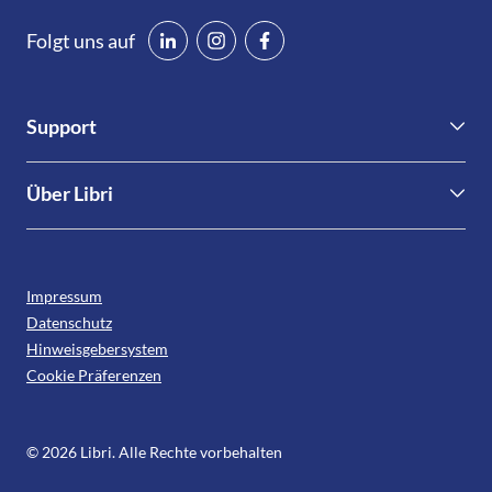
Folgt uns auf
Support
Kontakt
Über Libri
Libri.Support
Nachhaltigkeit & Compliance
Informationen für Verlage
Leseförderung
Downloads
Impressum
Presse
Datenschutz
Karriere
Hinweisgebersystem
Cookie Präferenzen
© 2026 Libri. Alle Rechte vorbehalten