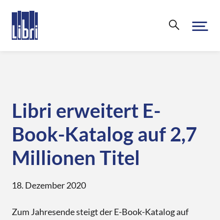
Über uns
Unternehmen
Für den Handel
Libri erweitert E-
Nachhaltigkeit & Compliance
Book-Katalog auf 2,7
Leistungsübersicht
Für Verlage
Leseförderung
Großhandel
Millionen Titel
Karriere
Übersicht
Aktuelles & Events
eCommerce
Libri.Support
Print
18. Dezember 2020
Transport
Libri.Magazin
Kontakt
Libri Print-on-Demand
Mein.Libri
Zum Jahresende steigt der E-Book-Katalog auf
Produkte
Veranstaltungen