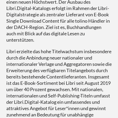
Downloads
einen neuen Höchstwert. Der Ausbau des
eBooks
Services
Übersicht
DE
EN
FR
Libri.Digital-Katalogs erfolgt im Rahmen der Libri-
Presse
Verkaufsförderung
Digitalstrategie als zentraler Lieferant von E-Book
Libri.Campus
Quimus
Übersicht
Single Download Content für alle tolino Händler in
Für Autor*innen
der DACH-Region. Ziel ist es, Buchhandlungen
Gründung & Nachfolge
Libri.Warenwirtschaft
Schulbuchgeschäft
auch mit Blick auf das digitale Lesen zu
unterstützen.
Libri.Shopline
Just the Best
Libri erzielte das hohe Titelwachstum insbesondere
tolino
Best of Manga
durch die Anbindung neuer nationaler und
internationaler Verlage und Aggregatoren sowie die
Mein Libri
Erweiterung des verfügbaren Titelangebots durch
bereits bestehende Contentlieferanten. Insgesamt
ist das E-Book-Sortiment bei Libri seit August 2019
um über 40 Prozent gewachsen. Mit nationalen,
internationalen und Self-Publishing-Titeln umfasst
der Libri.Digital-Katalog ein umfassendes und
attraktives Angebot für Leser*innen und gewinnt
zunehmend an Bedeutung für unabhängige