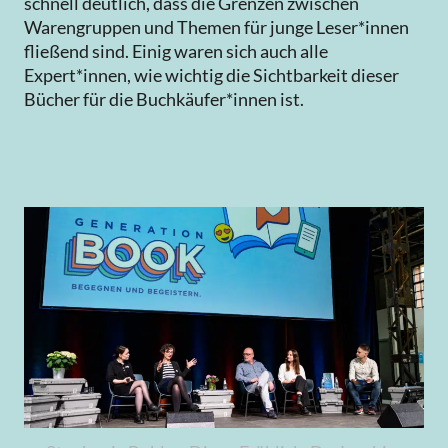
schnell deutlich, dass die Grenzen zwischen
Warengruppen und Themen für junge Leser*innen
Je höher ein Milieu in dieser Grafik angesiedelt ist,
fließend sind. Einig waren sich auch alle
desto gehobener ist die formale Bildung; je weiter
Expert*innen, wie wichtig die Sichtbarkeit dieser
nach rechts es sich erstreckt, desto moderner im
Bücher für die Buchkäufer*innen ist.
soziokulturellen Sinn ist die Grundorientierung des
jeweiligen Milieus. © SINUS
Weitere Informationen zu den SINUS-
Milieus