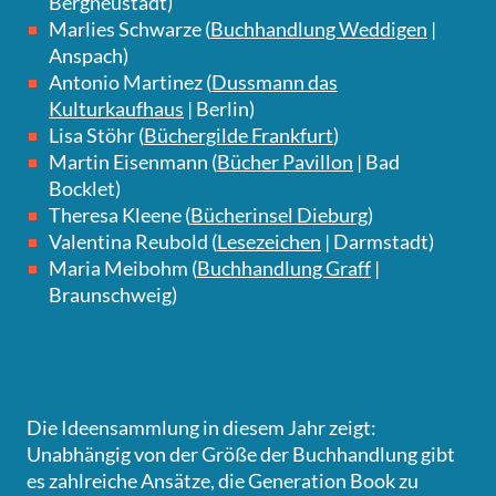
Bergneustadt)
Marlies Schwarze (
Buchhandlung Weddigen
|
Anspach)
Antonio Martinez (
Dussmann das
Kulturkaufhaus
| Berlin)
Lisa Stöhr (
Büchergilde Frankfurt
)
Martin Eisenmann (
Bücher Pavillon
| Bad
Bocklet)
Theresa Kleene (
Bücherinsel Dieburg
)
Valentina Reubold (
Lesezeichen
| Darmstadt)
Maria Meibohm (
Buchhandlung Graff
|
Braunschweig)
Die Ideensammlung in diesem Jahr zeigt:
Unabhängig von der Größe der Buchhandlung gibt
es zahlreiche Ansätze, die Generation Book zu